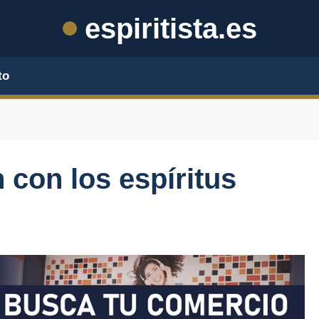
espiritista.es
to
con los espíritus